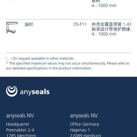
材料
4 - 1000 mm
油封
OS-F11
外壳全覆盖弹簧 1.4301
标准设计带保护唇缘用于 
4 - 1000 mm
On request available in other materials.
* The specified maximum values may not occur simultaneously. Please refer to
our detailed specifications in the product information.
anyseals NV
anyseals NV
Headquarter
Office Germany
Preenakker 2-4
Hagenau 1
1785 Merchtem
22089 Hamburg