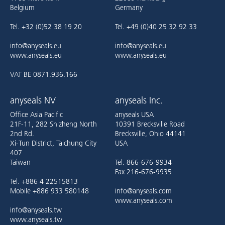
Belgium
Germany
Tel. +32 (0)52 38 19 20
Tel. +49 (0)40 25 32 92 33
info@anyseals.eu
info@anyseals.eu
www.anyseals.eu
www.anyseals.eu
VAT BE 0871.936.166
anyseals NV
anyseals Inc.
Office Asia Pacific
anyseals USA
21F-11, 282 Shizheng North
10391 Brecksville Road
2nd Rd.
Brecksville, Ohio 44141
Xi-Tun District, Taichung City
USA
407
Taiwan
Tel. 866-676-9934
Fax 216-676-9935
Tel. +886 4 22515813
Mobile +886 933 580148
info@anyseals.com
www.anyseals.com
info@anyseals.tw
www.anyseals.tw