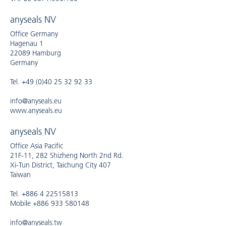
anyseals NV
Office Germany
Hagenau 1
22089 Hamburg
Germany
Tel. +49 (0)40 25 32 92 33
info@anyseals.eu
www.anyseals.eu
anyseals NV
Office Asia Pacific
21F-11, 282 Shizheng North 2nd Rd.
Xi-Tun District, Taichung City 407
Taiwan
Tel. +886 4 22515813
Mobile +886 933 580148
info@anyseals.tw