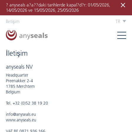
? anyseals a?a??daki tarihlerde kapal?d?r: 01/05/2026,
14/05/2026 ve 15/05/2026, 25/05/2026
İletişim
TR
İletişim
anyseals NV
Headquarter
Preenakker 2-4
1785 Merchtem
Belgium
Tel. +32 (0)52 38 19 20
info@anyseals.eu
www.anyseals.eu
VAT BE 0871.936.166