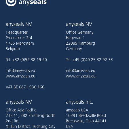
anyseals NV
anyseals NV
Headquarter
Office Germany
Preenakker 2-4
Hagenau 1
1785 Merchtem
22089 Hamburg
Belgium
Germany
Tel. +32 (0)52 38 19 20
Tel. +49 (0)40 25 32 92 33
info@anyseals.eu
info@anyseals.eu
www.anyseals.eu
www.anyseals.eu
VAT BE 0871.936.166
anyseals NV
anyseals Inc.
Office Asia Pacific
anyseals USA
21F-11, 282 Shizheng North
10391 Brecksville Road
2nd Rd.
Brecksville, Ohio 44141
Xi-Tun District, Taichung City
USA