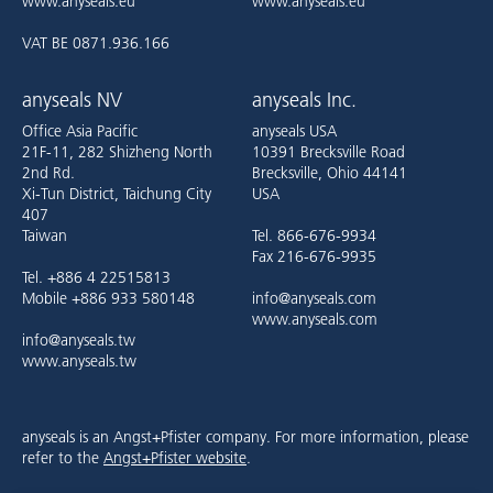
www.anyseals.eu
www.anyseals.eu
VAT BE 0871.936.166
anyseals NV
anyseals Inc.
Office Asia Pacific
anyseals USA
21F-11, 282 Shizheng North
10391 Brecksville Road
2nd Rd.
Brecksville, Ohio 44141
Xi-Tun District, Taichung City
USA
407
Taiwan
Tel. 866-676-9934
Fax 216-676-9935
Tel. +886 4 22515813
Mobile +886 933 580148
info@anyseals.com
www.anyseals.com
info@anyseals.tw
www.anyseals.tw
anyseals is an Angst+Pfister company. For more information, please
refer to the
Angst+Pfister website
.