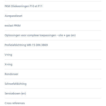
FKM Oliekeerringen F10 et F11
Asreparatieset
evolast FFKM
Oplossingen voor complexe toepassingen - olie + gas (en)
Profielafdichtring WR-15 DIN 3869
V-ring
X-ring
Rondsnoer
Schroefafdichting
Serviceboxen (en)
Cross references